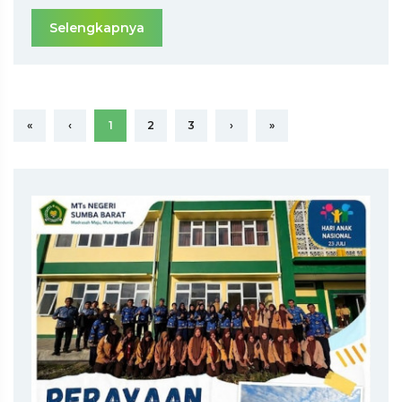
Selengkapnya
«
‹
1
2
3
›
»