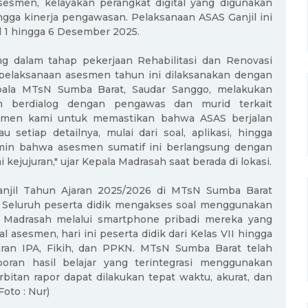
esmen, kelayakan perangkat digital yang digunakan
hingga kinerja pengawasan. Pelaksanaan ASAS Ganjil ini
l 1 hingga 6 Desember 2025.
 dalam tahap pekerjaan Rehabilitasi dan Renovasi
pelaksanaan asesmen tahun ini dilaksanakan dengan
la MTsN Sumba Barat, Saudar Sanggo, melakukan
 berdialog dengan pengawas dan murid terkait
mitmen kami untuk memastikan bahwa ASAS berjalan
setiap detailnya, mulai dari soal, aplikasi, hingga
min bahwa asesmen sumatif ini berlangsung dengan
i kejujuran," ujar Kepala Madrasah saat berada di lokasi.
 Ganjil Tahun Ajaran 2025/2026 di MTsN Sumba Barat
). Seluruh peserta didik mengakses soal menggunakan
 Madrasah melalui smartphone pribadi mereka yang
 asesmen, hari ini peserta didik dari Kelas VII hingga
aran IPA, Fikih, dan PPKN. MTsN Sumba Barat telah
oran hasil belajar yang terintegrasi menggunakan
bitan rapor dapat dilakukan tepat waktu, akurat, dan
oto : Nur)