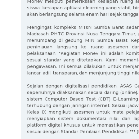
Monev meliputi pemeriksaan kesiapan ruang as
siswa, kesiapan aplikasi elearning yang stabil, 
akan berlangsung selama enam hari sejak tangga
Mengingat kompleks MTsN Sumba Barat sedang
Madrasah PHTC Provinsi Nusa Tenggara Timur, 
menumpang di gedung MIN Sumba Barat. Kepa
peninjauan langsung ke ruang asesmen dan
pelaksanaan. "Kegiatan Monev ini adalah ko
sesuai standar yang ditetapkan. Kami memantau 
pengawasan. Ini semua dilakukan untuk menja
lancar, adil, transparan, dan menjunjung tinggi nila
Sejalan dengan digitalisasi pendidikan, ASAS
sepenuhnya dilaksanakan secara daring (online
sistem Computer Based Test (CBT) E-Learning
terhubung dengan jaringan internet. Sesuai jadwal
Kelas IX mengikuti asesmen untuk mata pelaj
menyiapkan sistem dokumentasi nilai dan lap
platform digital khusus untuk memastikan pener
sesuai dengan Standar Penilaian Pendidikan. *** (F